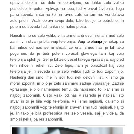
opraviti delo in če delo ni opravljeno, so lahko zelo veliko
posledice, ki potem vplivajo na tebe, tudi v privat življenju. Tega
pa si seveda nihče ne želi in ravno zato so tam res vsi delavci
zelo pridni. Vsak opravi svoje delo, tako kot je to potrebno. In
potem so seveda tudi lahko normalno prosti.
Naučili smo se zelo veliko v tistem ena dnevu in ena izmed zelo
zanimivih stvari je bila voip telefonija.
Voip telefonija
je nekaj, za
kar nihče od nas še ni slišal. Le ena izmed nas je bil tako
pogumen, da je tudi potem vprašal glavnega tam kaj voip
telefonija sploh je. Šef je bil zelo vesel takega vprašanja, saj pred
tem nihče ni rekel nič. Zelo lepo, nam je obrazložil kaj voip
telefonija je in seveda si je zelo veliko ljudi to tudi zapomnijo.
Naslednji dan smo imeli v šoli tudi nek delovni list, ki smo ga
morali izpolniti in bilo je zelo zanimivo zadnje vprašanje. Zadnje
vprašanje je bilo namenjeno temu, da napišemo to, kar smo si
najbolj zapomnili. Čisto vsak od nas v razredu je napisal isto
stvar in to je bila voip telefonija. Vsi smo napisali, da smo si
najbolj zapomnili voip telefonijo in zraven smo tudi napisali, kaj to
je. In tako je bila profesorica res zelo vesela, saj je videla, da
smo si nekaj pa res zapomnili.