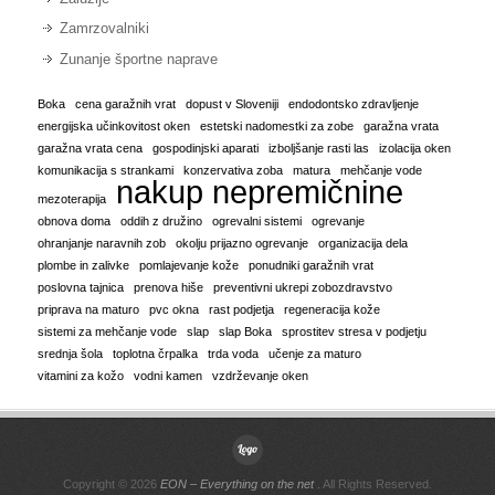
Zamrzovalniki
Zunanje športne naprave
Boka
cena garažnih vrat
dopust v Sloveniji
endodontsko zdravljenje
energijska učinkovitost oken
estetski nadomestki za zobe
garažna vrata
garažna vrata cena
gospodinjski aparati
izboljšanje rasti las
izolacija oken
komunikacija s strankami
konzervativa zoba
matura
mehčanje vode
nakup nepremičnine
mezoterapija
obnova doma
oddih z družino
ogrevalni sistemi
ogrevanje
ohranjanje naravnih zob
okolju prijazno ogrevanje
organizacija dela
plombe in zalivke
pomlajevanje kože
ponudniki garažnih vrat
poslovna tajnica
prenova hiše
preventivni ukrepi zobozdravstvo
priprava na maturo
pvc okna
rast podjetja
regeneracija kože
sistemi za mehčanje vode
slap
slap Boka
sprostitev stresa v podjetju
srednja šola
toplotna črpalka
trda voda
učenje za maturo
vitamini za kožo
vodni kamen
vzdrževanje oken
Copyright © 2026
EON – Everything on the net
. All Rights Reserved.