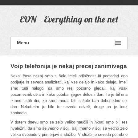
Skip
to
content
EON – Everything on the net
Menu
Voip telefonija je nekaj precej zanimivega
Nekaj časa nazaj smo s šolo imeli priložnost iti pogledati eno
podjetje in seveda analizirati, kaj vse delajo in kako delajo. Imeli
smo tudi nalogo, da smo res pozorno gledali, kaj vsak
posameznik dela in kako poteka njegov delovni dan. To je bil ena
izmed tistih dni, ko smo morali biti s šolo tam dobesedno cel
dan. Nekaterim je bilo to seveda odveč, druge pa je torej
zanimalo.
V tistem dnevu smo se zelo veliko naučili in hkrati smo bili res
hvaležni, da smo še vedno v šoli, saj imamo v šoli še vedno zelo
veliko svobode v primerjavi s službo. V službi je seveda potrebno