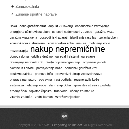
Zamrzovalniki
Zunanje športne naprave
Boka
cena garažnih vrat
dopust v Sloveniji
endodontsko zdravljenje
energijska učinkovitost oken
estetski nadomestki za zobe
garažna vrata
garažna vrata cena
gospodinjski aparati
izboljšanje rasti las
izolacija oken
komunikacija s strankami
konzervativa zoba
matura
mehčanje vode
nakup nepremičnine
mezoterapija
obnova doma
oddih z družino
ogrevalni sistemi
ogrevanje
ohranjanje naravnih zob
okolju prijazno ogrevanje
organizacija dela
plombe in zalivke
pomlajevanje kože
ponudniki garažnih vrat
poslovna tajnica
prenova hiše
preventivni ukrepi zobozdravstvo
priprava na maturo
pvc okna
rast podjetja
regeneracija kože
sistemi za mehčanje vode
slap
slap Boka
sprostitev stresa v podjetju
srednja šola
toplotna črpalka
trda voda
učenje za maturo
vitamini za kožo
vodni kamen
vzdrževanje oken
Copyright © 2026
EON – Everything on the net
. All Rights Reserved.