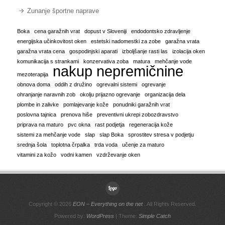
Zunanje športne naprave
Boka
cena garažnih vrat
dopust v Sloveniji
endodontsko zdravljenje
energijska učinkovitost oken
estetski nadomestki za zobe
garažna vrata
garažna vrata cena
gospodinjski aparati
izboljšanje rasti las
izolacija oken
komunikacija s strankami
konzervativa zoba
matura
mehčanje vode
nakup nepremičnine
mezoterapija
obnova doma
oddih z družino
ogrevalni sistemi
ogrevanje
ohranjanje naravnih zob
okolju prijazno ogrevanje
organizacija dela
plombe in zalivke
pomlajevanje kože
ponudniki garažnih vrat
poslovna tajnica
prenova hiše
preventivni ukrepi zobozdravstvo
priprava na maturo
pvc okna
rast podjetja
regeneracija kože
sistemi za mehčanje vode
slap
slap Boka
sprostitev stresa v podjetju
srednja šola
toplotna črpalka
trda voda
učenje za maturo
vitamini za kožo
vodni kamen
vzdrževanje oken
Copyright © 2026
EON – Everything on the net
. All Rights Reserved.
Powered by:
WordPress
| Theme:
Simple Catch