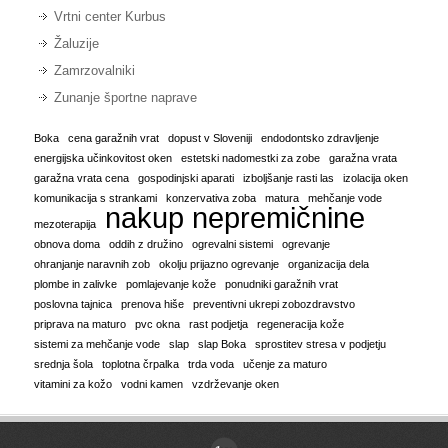
Vrtni center Kurbus
Žaluzije
Zamrzovalniki
Zunanje športne naprave
Boka
cena garažnih vrat
dopust v Sloveniji
endodontsko zdravljenje
energijska učinkovitost oken
estetski nadomestki za zobe
garažna vrata
garažna vrata cena
gospodinjski aparati
izboljšanje rasti las
izolacija oken
komunikacija s strankami
konzervativa zoba
matura
mehčanje vode
nakup nepremičnine
mezoterapija
obnova doma
oddih z družino
ogrevalni sistemi
ogrevanje
ohranjanje naravnih zob
okolju prijazno ogrevanje
organizacija dela
plombe in zalivke
pomlajevanje kože
ponudniki garažnih vrat
poslovna tajnica
prenova hiše
preventivni ukrepi zobozdravstvo
priprava na maturo
pvc okna
rast podjetja
regeneracija kože
sistemi za mehčanje vode
slap
slap Boka
sprostitev stresa v podjetju
srednja šola
toplotna črpalka
trda voda
učenje za maturo
vitamini za kožo
vodni kamen
vzdrževanje oken