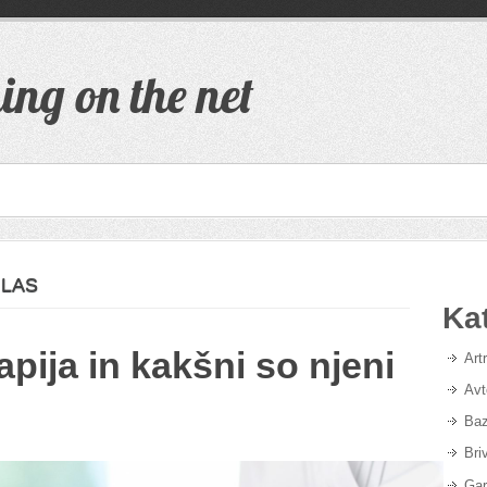
ing on the net
 LAS
Ka
apija in kakšni so njeni
Art
Avt
Baz
Bri
Gar