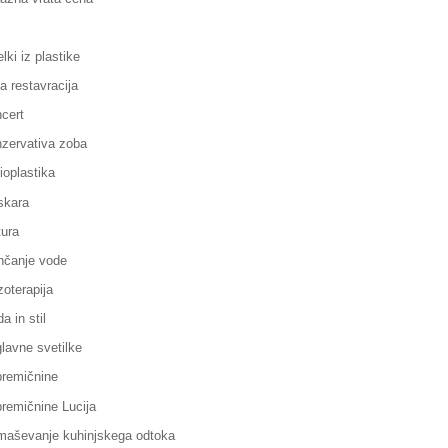
elki iz plastike
la restavracija
cert
zervativa zoba
ioplastika
skara
ura
čanje vode
oterapija
a in stil
lavne svetilke
remičnine
remičnine Lucija
aševanje kuhinjskega odtoka