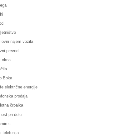
ega
hi
oci
jetništvo
lovni najem vozila
vni prevod
 okna
čila
p Boka
ife električne energije
efonska prodaja
lotna črpalka
nost pri delu
amin c
p telefonija