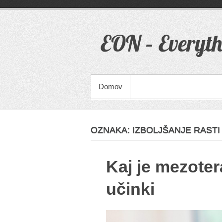
Skip
to
content
EON – Everyth
PRIMARY MENU
Domov
OZNAKA:
IZBOLJŠANJE RASTI
Kaj je mezoter
učinki