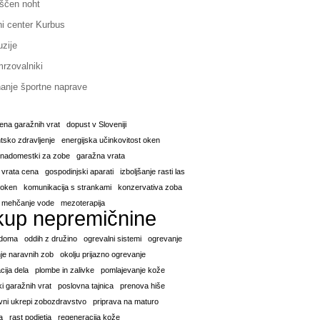
ščen noht
ni center Kurbus
uzije
rzovalniki
anje športne naprave
ena garažnih vrat
dopust v Sloveniji
sko zdravljenje
energijska učinkovitost oken
i nadomestki za zobe
garažna vrata
 vrata cena
gospodinjski aparati
izboljšanje rasti las
a oken
komunikacija s strankami
konzervativa zoba
mehčanje vode
mezoterapija
kup nepremičnine
 doma
oddih z družino
ogrevalni sistemi
ogrevanje
je naravnih zob
okolju prijazno ogrevanje
cija dela
plombe in zalivke
pomlajevanje kože
i garažnih vrat
poslovna tajnica
prenova hiše
vni ukrepi zobozdravstvo
priprava na maturo
a
rast podjetja
regeneracija kože