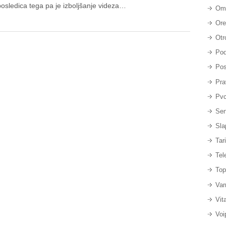
osledica tega pa je izboljšanje videza…
Om
Ore
Otr
Pod
Pos
Pra
Pvc
Sen
Sla
Tar
Tel
Top
Var
Vit
Voi