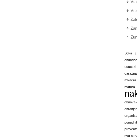
Vra
Vrt
Žal
Zam
Zun
Boka
c
endodont
estetsk
garažna
izolacij
matura
na
obnova
ohranjan
organiza
ponudnik
preventi
pvc okn