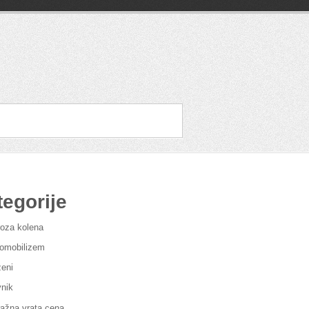
tegorije
roza kolena
omobilizem
eni
vnik
ažna vrata cena