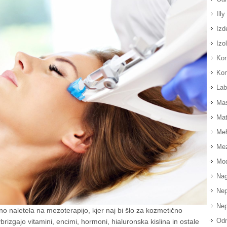
Illy
Izd
Izo
Kon
Kon
Lab
Ma
Mat
Meh
Mez
Mod
Nag
Nep
Nep
 naletela na mezoterapijo, kjer naj bi šlo za kozmetično
Odm
vbrizgajo vitamini, encimi, hormoni, hialuronska kislina in ostale