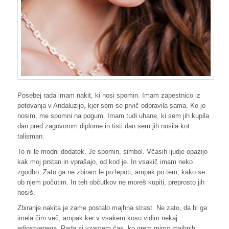
Posebej rada imam nakit, ki nosi spomin. Imam zapestnico iz
potovanja v Andaluzijo, kjer sem se prvič odpravila sama. Ko jo
nosim, me spomni na pogum. Imam tudi uhane, ki sem jih kupila
dan pred zagovorom diplome in tisti dan sem jih nosila kot
talisman.
To ni le modni dodatek. Je spomin, simbol. Včasih ljudje opazijo
kak moj prstan in vprašajo, od kod je. In vsakič imam neko
zgodbo. Zato ga ne zbiram le po lepoti, ampak po tem, kako se
ob njem počutim. In teh občutkov ne moreš kupiti, preprosto jih
nosiš.
Zbiranje nakita je zame postalo majhna strast. Ne zato, da bi ga
imela čim več, ampak ker v vsakem kosu vidim nekaj
edinstvenega. Rada si vzamem čas, ko grem mimo majhnih