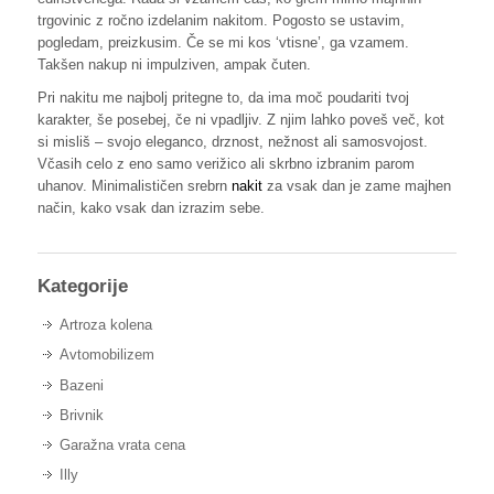
trgovinic z ročno izdelanim nakitom. Pogosto se ustavim,
pogledam, preizkusim. Če se mi kos ‘vtisne’, ga vzamem.
Takšen nakup ni impulziven, ampak čuten.
Pri nakitu me najbolj pritegne to, da ima moč poudariti tvoj
karakter, še posebej, če ni vpadljiv. Z njim lahko poveš več, kot
si misliš – svojo eleganco, drznost, nežnost ali samosvojost.
Včasih celo z eno samo verižico ali skrbno izbranim parom
uhanov. Minimalističen srebrn
nakit
za vsak dan je zame majhen
način, kako vsak dan izrazim sebe.
Kategorije
Artroza kolena
Avtomobilizem
Bazeni
Brivnik
Garažna vrata cena
Illy