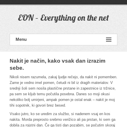
Skip
to
content
EON – Everything on the net
Menu
Nakit je način, kako vsak dan izrazim
sebe.
Nikoli nisem razumela, zakaj ljudje rečejo, da nakit ni pomemben.
Zame je vedno imel pomen, četudi ni bil iz dragih materialov. V
srednji šoli sem nosila plastične prstane in zapestnice iz tržnice,
pa sem se kljub temu počutila posebna. Danes so moji okusi
nekoliko bolj umirjeni, ampak pomen je ostal enak – nakit je moj
tihi sopotnik, ki govori brez besed.
Vsako jutro, ko se uredim za službo, si nadenem vsaj en kos
nakita. Morda preprosto srebrno verižico ali pa prstan, ki sem ga
dobila za rojstni dan. Če ga tisti dan pozabim, se počutim skoraj