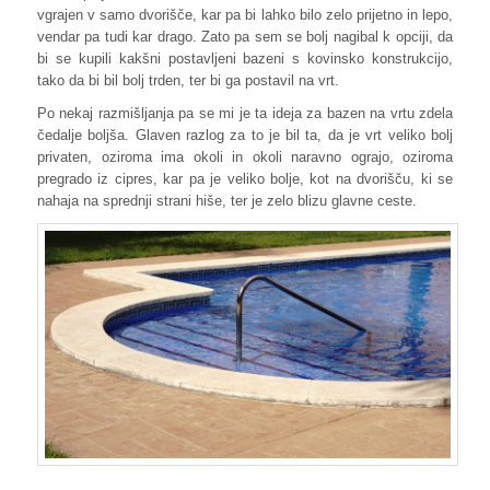
vgrajen v samo dvorišče, kar pa bi lahko bilo zelo prijetno in lepo,
vendar pa tudi kar drago. Zato pa sem se bolj nagibal k opciji, da
bi se kupili kakšni postavljeni bazeni s kovinsko konstrukcijo,
tako da bi bil bolj trden, ter bi ga postavil na vrt.
Po nekaj razmišljanja pa se mi je ta ideja za bazen na vrtu zdela
čedalje boljša. Glaven razlog za to je bil ta, da je vrt veliko bolj
privaten, oziroma ima okoli in okoli naravno ograjo, oziroma
pregrado iz cipres, kar pa je veliko bolje, kot na dvorišču, ki se
nahaja na sprednji strani hiše, ter je zelo blizu glavne ceste.