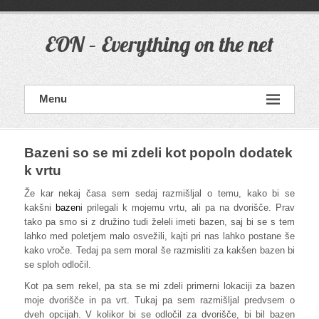
Skip
to
content
EON – Everything on the net
Menu
Bazeni so se mi zdeli kot popoln dodatek
k vrtu
Že kar nekaj časa sem sedaj razmišljal o temu, kako bi se
kakšni
bazen
i prilegali k mojemu vrtu, ali pa na dvorišče. Prav
tako pa smo si z družino tudi želeli imeti bazen, saj bi se s tem
lahko med poletjem malo osvežili, kajti pri nas lahko postane še
kako vroče. Tedaj pa sem moral še razmisliti za kakšen bazen bi
se sploh odločil.
Kot pa sem rekel, pa sta se mi zdeli primerni lokaciji za bazen
moje dvorišče in pa vrt. Tukaj pa sem razmišljal predvsem o
dveh opcijah. V kolikor bi se odločil za dvorišče, bi bil bazen