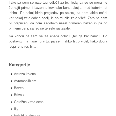
Tako pa sem se nato tudi odločil za to. Tedaj pa so se morali le
še najti primerni bazeni s kovinsko konstrukcijo, med katerimi bi
izbiral. Po nekaj hitrih pregledov po spletu, pa sem lahko našel
kar nekaj zelo dobrih opcij, ki so mi bile zelo všeč. Zato pa sem
bil prepričan, da bom zagotovo našel primeren bazen in pa po
primerni ceni, saj so se te zelo raztezale.
Na koncu pa sem se za enega odločil ,ter ga kar naročil. Po
postavitvi na našemu vrtu, pa sem lahko hitro videl, kako dobra
ideja je to res bila.
Kategorije
Artroza kolena
Avtomobilizem
Bazeni
Brivnik
Garažna vrata cena
Illy
Izdelki iz plastike