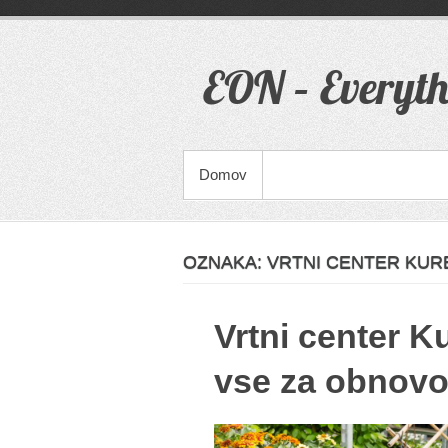
Skip
to
content
EON – Everyth
PRIMARY MENU
Domov
OZNAKA:
VRTNI CENTER KUR
Vrtni center K
vse za obnovo