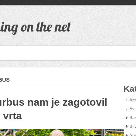
ing on the net
BUS
Ka
urbus nam je zagotovil
Art
Avt
 vrta
Baz
Bri
Gar