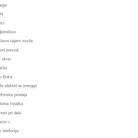
ega
hi
oci
jetništvo
lovni najem vozila
vni prevod
 okna
čila
p Boka
ife električne energije
efonska prodaja
lotna črpalka
nost pri delu
amin c
p telefonija