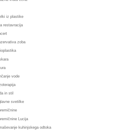
elki iz plastike
la restavracija
cert
zervativa zoba
ioplastika
skara
ura
čanje vode
oterapija
a in stil
lavne svetilke
remičnine
remičnine Lucija
aševanje kuhinjskega odtoka