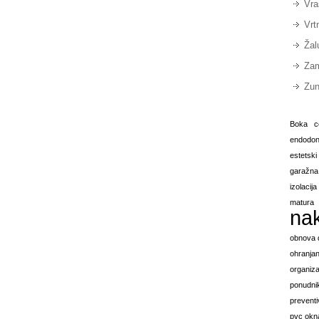
Vra
Vrt
Žal
Zam
Zun
Boka
c
endodont
estetsk
garažna
izolacij
matura
na
obnova
ohranjan
organiza
ponudnik
preventi
pvc okn