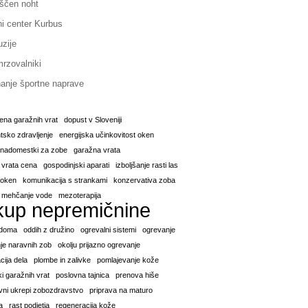
ščen noht
ni center Kurbus
uzije
rzovalniki
anje športne naprave
ena garažnih vrat
dopust v Sloveniji
sko zdravljenje
energijska učinkovitost oken
i nadomestki za zobe
garažna vrata
 vrata cena
gospodinjski aparati
izboljšanje rasti las
a oken
komunikacija s strankami
konzervativa zoba
mehčanje vode
mezoterapija
kup nepremičnine
 doma
oddih z družino
ogrevalni sistemi
ogrevanje
je naravnih zob
okolju prijazno ogrevanje
cija dela
plombe in zalivke
pomlajevanje kože
i garažnih vrat
poslovna tajnica
prenova hiše
vni ukrepi zobozdravstvo
priprava na maturo
a
rast podjetja
regeneracija kože