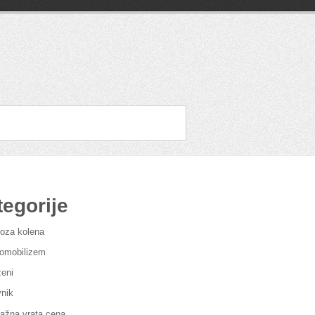
tegorije
roza kolena
omobilizem
eni
vnik
ažna vrata cena