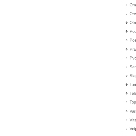
Om
Ore
Otr
Pod
Pos
Pra
Pvc
Sen
Sla
Tar
Tel
Top
Var
Vit
Voi