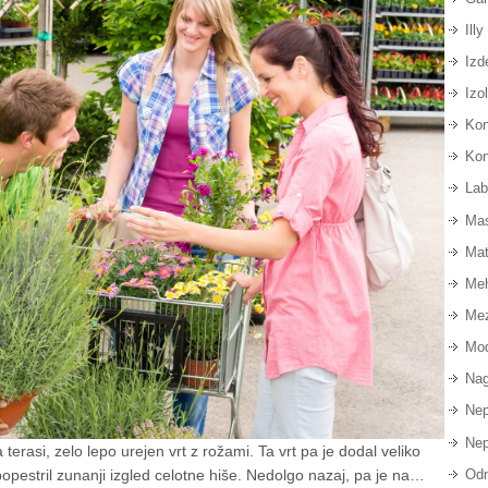
Illy
Izd
Izo
Kon
Kon
Lab
Ma
Mat
Meh
Mez
Mod
Nag
Nep
Nep
erasi, zelo lepo urejen vrt z rožami. Ta vrt pa je dodal veliko
Odm
 popestril zunanji izgled celotne hiše. Nedolgo nazaj, pa je na…