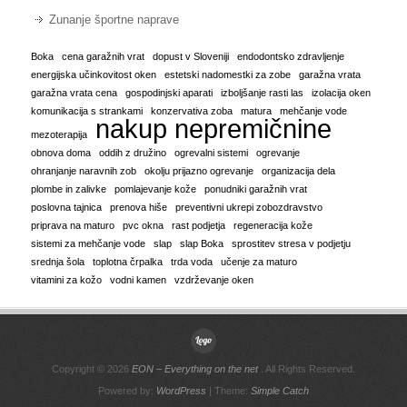
Zunanje športne naprave
Boka
cena garažnih vrat
dopust v Sloveniji
endodontsko zdravljenje
energijska učinkovitost oken
estetski nadomestki za zobe
garažna vrata
garažna vrata cena
gospodinjski aparati
izboljšanje rasti las
izolacija oken
komunikacija s strankami
konzervativa zoba
matura
mehčanje vode
nakup nepremičnine
mezoterapija
obnova doma
oddih z družino
ogrevalni sistemi
ogrevanje
ohranjanje naravnih zob
okolju prijazno ogrevanje
organizacija dela
plombe in zalivke
pomlajevanje kože
ponudniki garažnih vrat
poslovna tajnica
prenova hiše
preventivni ukrepi zobozdravstvo
priprava na maturo
pvc okna
rast podjetja
regeneracija kože
sistemi za mehčanje vode
slap
slap Boka
sprostitev stresa v podjetju
srednja šola
toplotna črpalka
trda voda
učenje za maturo
vitamini za kožo
vodni kamen
vzdrževanje oken
Copyright © 2026
EON – Everything on the net
. All Rights Reserved.
Powered by:
WordPress
| Theme:
Simple Catch