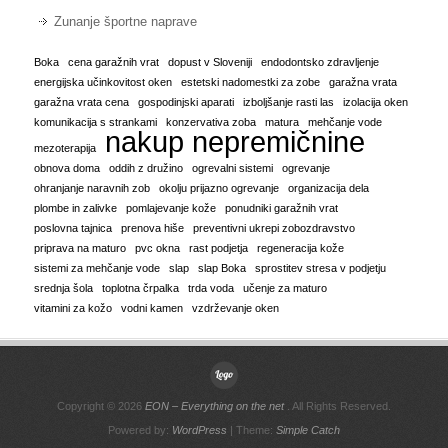
Zunanje športne naprave
Boka
cena garažnih vrat
dopust v Sloveniji
endodontsko zdravljenje
energijska učinkovitost oken
estetski nadomestki za zobe
garažna vrata
garažna vrata cena
gospodinjski aparati
izboljšanje rasti las
izolacija oken
komunikacija s strankami
konzervativa zoba
matura
mehčanje vode
nakup nepremičnine
mezoterapija
obnova doma
oddih z družino
ogrevalni sistemi
ogrevanje
ohranjanje naravnih zob
okolju prijazno ogrevanje
organizacija dela
plombe in zalivke
pomlajevanje kože
ponudniki garažnih vrat
poslovna tajnica
prenova hiše
preventivni ukrepi zobozdravstvo
priprava na maturo
pvc okna
rast podjetja
regeneracija kože
sistemi za mehčanje vode
slap
slap Boka
sprostitev stresa v podjetju
srednja šola
toplotna črpalka
trda voda
učenje za maturo
vitamini za kožo
vodni kamen
vzdrževanje oken
Copyright © 2026
EON – Everything on the net
. All Rights Reserved.
Powered by:
WordPress
| Theme:
Simple Catch