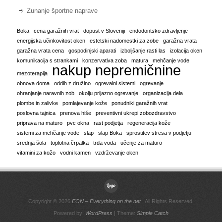
Zunanje športne naprave
Boka
cena garažnih vrat
dopust v Sloveniji
endodontsko zdravljenje
energijska učinkovitost oken
estetski nadomestki za zobe
garažna vrata
garažna vrata cena
gospodinjski aparati
izboljšanje rasti las
izolacija oken
komunikacija s strankami
konzervativa zoba
matura
mehčanje vode
nakup nepremičnine
mezoterapija
obnova doma
oddih z družino
ogrevalni sistemi
ogrevanje
ohranjanje naravnih zob
okolju prijazno ogrevanje
organizacija dela
plombe in zalivke
pomlajevanje kože
ponudniki garažnih vrat
poslovna tajnica
prenova hiše
preventivni ukrepi zobozdravstvo
priprava na maturo
pvc okna
rast podjetja
regeneracija kože
sistemi za mehčanje vode
slap
slap Boka
sprostitev stresa v podjetju
srednja šola
toplotna črpalka
trda voda
učenje za maturo
vitamini za kožo
vodni kamen
vzdrževanje oken
Copyright © 2026
EON – Everything on the net
. All Rights Reserved.
Powered by:
WordPress
| Theme:
Simple Catch