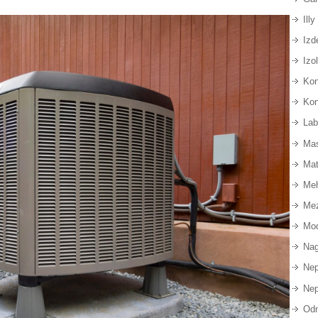
Illy
Izd
Izo
Kon
Kon
Lab
Ma
Mat
Meh
Mez
Mod
Nag
Nep
Nep
Odm