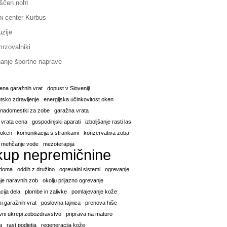
ščen noht
ni center Kurbus
uzije
rzovalniki
anje športne naprave
ena garažnih vrat
dopust v Sloveniji
sko zdravljenje
energijska učinkovitost oken
i nadomestki za zobe
garažna vrata
 vrata cena
gospodinjski aparati
izboljšanje rasti las
a oken
komunikacija s strankami
konzervativa zoba
mehčanje vode
mezoterapija
kup nepremičnine
 doma
oddih z družino
ogrevalni sistemi
ogrevanje
je naravnih zob
okolju prijazno ogrevanje
cija dela
plombe in zalivke
pomlajevanje kože
i garažnih vrat
poslovna tajnica
prenova hiše
vni ukrepi zobozdravstvo
priprava na maturo
a
rast podjetja
regeneracija kože