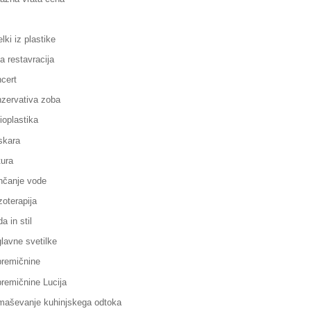
elki iz plastike
la restavracija
cert
zervativa zoba
ioplastika
skara
ura
čanje vode
oterapija
a in stil
lavne svetilke
remičnine
remičnine Lucija
aševanje kuhinjskega odtoka