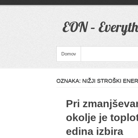
Skip
to
content
EON – Everyth
PRIMARY MENU
Domov
OZNAKA:
NIŽJI STROŠKI ENE
Pri zmanjševan
okolje je toplo
edina izbira