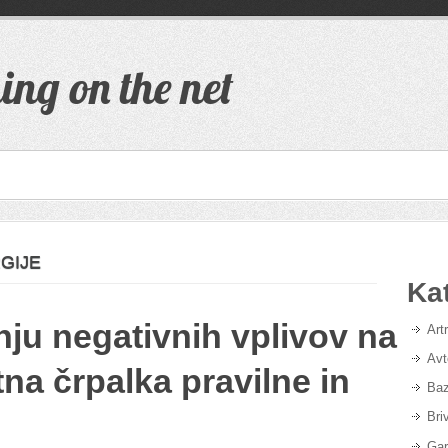
ing on the net
RGIJE
Ka
ju negativnih vplivov na
Art
Avt
tna črpalka pravilne in
Baz
Bri
Gar