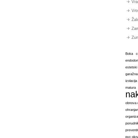
Vra
Vrt
Žal
Zam
Zun
Boka
c
endodont
estetsk
garažna
izolacij
matura
na
obnova
ohranjan
organiza
ponudnik
preventi
pvc okn