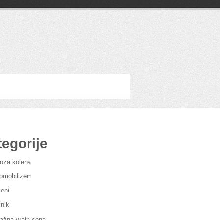
tegorije
roza kolena
omobilizem
eni
vnik
ažna vrata cena