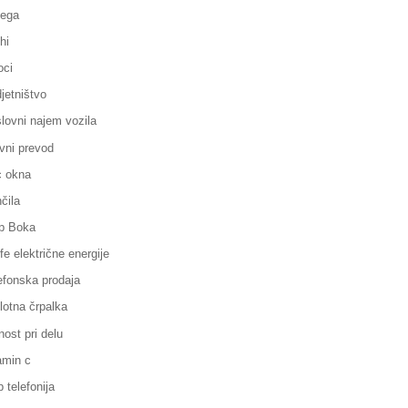
ega
hi
oci
jetništvo
lovni najem vozila
vni prevod
 okna
čila
p Boka
ife električne energije
efonska prodaja
lotna črpalka
nost pri delu
amin c
p telefonija