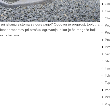
Om
Ore
Otr
a pri iskanju sistema za ogrevanje? Odgovor je preprost, toplotna
Pod
deset procentov pri strošku ogrevanja in kar je še mogoče bolj
Pos
ijazna ter ima…
Pra
Pvc
Sen
Sla
Tar
Tel
Top
Var
Vit
Voi